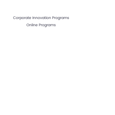
Go-To-Market Bootcamp
Managing For Hyper Growth Bootcamp
Corporate Innovation Programs
Online Programs
SUMBER DAYA
Artikel berita
Artikel Hebat
Investor
Acara