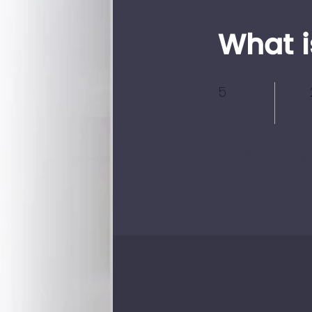
What i
5
5 Hari
Hari
Setiap orang