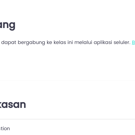
ang
dapat bergabung ke kelas ini melalui aplikasi seluler.
B
kasan
ction