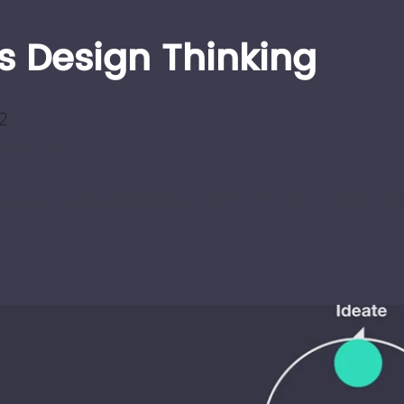
s Design Thinking
2
2 Langkah
Langkah
 yang menyelesaikan semua langkah kelas menerima l